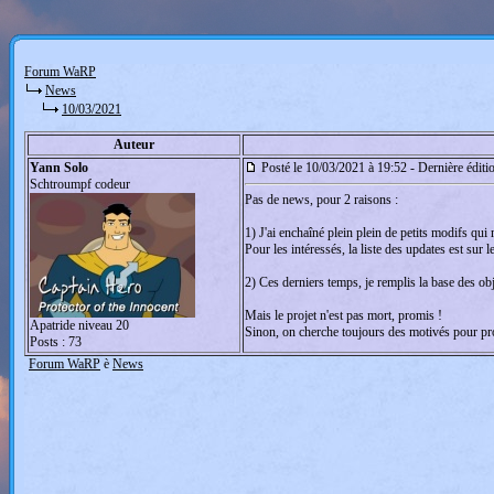
Forum WaRP
News
10/03/2021
Auteur
Yann Solo
Posté le 10/03/2021 à 19:52 - Dernière éditi
Schtroumpf codeur
Pas de news, pour 2 raisons :
1) J'ai enchaîné plein plein de petits modifs qui 
Pour les intéressés, la liste des updates est sur l
2) Ces derniers temps, je remplis la base des obj
Mais le projet n'est pas mort, promis !
Apatride niveau 20
Sinon, on cherche toujours des motivés pour pro
Posts : 73
Forum WaRP
è
News