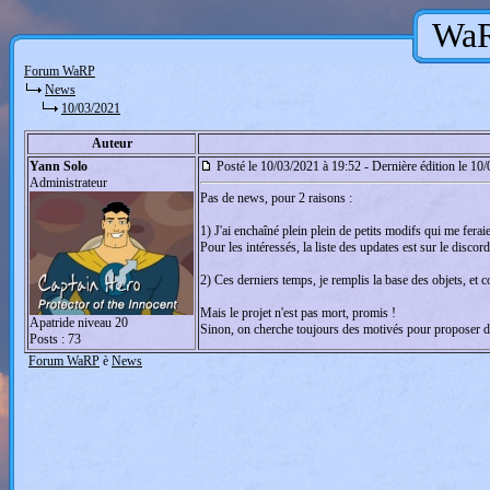
WaR
Forum WaRP
News
10/03/2021
Auteur
Yann Solo
Posté le 10/03/2021 à 19:52 - Dernière édition le 10
Administrateur
Pas de news, pour 2 raisons :
1) J'ai enchaîné plein plein de petits modifs qui me feraie
Pour les intéressés, la liste des updates est sur le discord
2) Ces derniers temps, je remplis la base des objets, et 
Mais le projet n'est pas mort, promis !
Apatride niveau 20
Sinon, on cherche toujours des motivés pour proposer de
Posts : 73
Forum WaRP
è
News