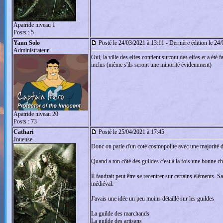
Apatride niveau 1
Posts : 5
Yann Solo
Posté le 24/03/2021 à 13:11 - Dernière édition le 24
Administrateur
Oui, la ville des elfes contient surtout des elfes et a été 
inclus (même s'ils seront une minorité évidemment)
Apatride niveau 20
Posts : 73
Cathari
Posté le 25/04/2021 à 17:45
Joueuse
Donc on parle d'un coté cosmopolite avec une majorité d'
Quand a ton côté des guildes c'est à la fois une bonne 
Il faudrait peut être se recentrer sur certains éléments. S
médiéval.
J'avais une idée un peu moins détaillé sur les guildes
La guilde des marchands
La guilde des artisans