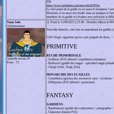
Elfe
https://www.artstation.com/artwork/nQ816o
Le chef actuel de la guilde en est aussi le fondateur. Cart
Musicien, il est aussi très érudit, mais ne pratique ni l'a
membres de sa guilde et à évaluer avec précision la diffi
Yann Solo
Posté le 11/09/2021 à 23:48 - Dernière édition le 06
Administrateur
Nouvelle ébauche, cette fois en mutualisant les guildes (un
Côté Clergé, rappelons qu'on a une poignée de dieux, + ou
PRIMITIVE
RUCHE PRIMORDIALE
Apatride niveau 20
- Artilleurs (PvE offensif / expéditions lointaines)
Posts : 73
- Renforcés (guilde des mages - spécialisé magie primal
- Clergé (Arke, Teraji, Erin)
MONARCHIE DES ECAILLES
- Contrôleurs (gestion des ressources rares : récolteurs 
- Déblayeurs (PvE défensif / protection)
FANTASY
GARDIENS
- Randonneurs (guilde des explorateurs / cartographes / 
- Chasseurs (baston PvE)