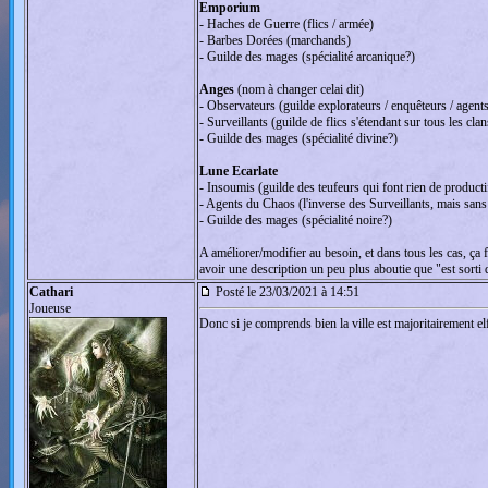
Emporium
- Haches de Guerre (flics / armée)
- Barbes Dorées (marchands)
- Guilde des mages (spécialité arcanique?)
Anges
(nom à changer celai dit)
- Observateurs (guilde explorateurs / enquêteurs / agen
- Surveillants (guilde de flics s'étendant sur tous les clan
- Guilde des mages (spécialité divine?)
Lune Ecarlate
- Insoumis (guilde des teufeurs qui font rien de productif
- Agents du Chaos (l'inverse des Surveillants, mais sans
- Guilde des mages (spécialité noire?)
A améliorer/modifier au besoin, et dans tous les cas, ça
avoir une description un peu plus aboutie que "est sorti d
Cathari
Posté le 23/03/2021 à 14:51
Joueuse
Donc si je comprends bien la ville est majoritairement elf