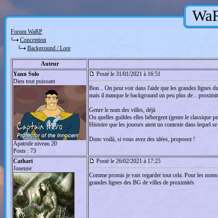
WaR
Forum WaRP
Conception
Background / Lore
Auteur
Yann Solo
Posté le 31/01/2021 à 16:51
Dieu tout puissant
Bon... On peut voir dans l'aide que les grandes lignes du 
mais il manque le background un peu plus de... proximi
Genre le nom des villes, déjà
Ou quelles guildes elles hébergent (genre le classique peu
Histoire que les joueurs aient un contexte dans lequel se
Donc voilà, si vous avez des idées, proposez !
Apatride niveau 20
Posts : 73
Cathari
Posté le 26/02/2021 à 17:25
Joueuse
Comme promis je vais regarder tout cela. Pour les noms 
grandes lignes des BG de villes de proximités