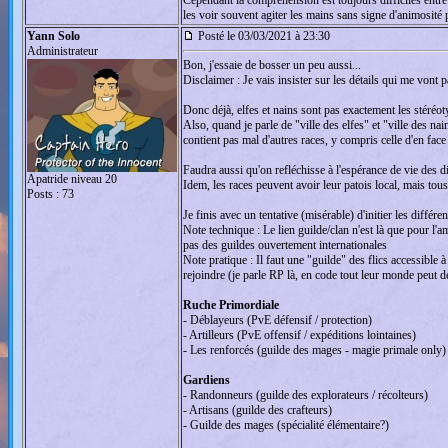
Cependant la compréhension est toujours difficiles entr
les voir souvent agiter les mains sans signe d'animosité 
Yann Solo
Posté le 03/03/2021 à 23:30
Administrateur
Bon, j'essaie de bosser un peu aussi...
Disclaimer : Je vais insister sur les détails qui me vont
Donc déjà, elfes et nains sont pas exactement les stéréot
Also, quand je parle de "ville des elfes" et "ville des na
contient pas mal d'autres races, y compris celle d'en face
Faudra aussi qu'on refléchisse à l'espérance de vie des di
Apatride niveau 20
Idem, les races peuvent avoir leur patois local, mais t
Posts : 73
Je finis avec un tentative (misérable) d'initier les diffé
Note technique : Le lien guilde/clan n'est là que pour 
pas des guildes ouvertement internationales
Note pratique : Il faut une "guilde" des flics accessible
rejoindre (je parle RP là, en code tout leur monde peut d
Ruche Primordiale
- Déblayeurs (PvE défensif / protection)
- Artilleurs (PvE offensif / expéditions lointaines)
- Les renforcés (guilde des mages - magie primale only)
Gardiens
- Randonneurs (guilde des explorateurs / récolteurs)
- Artisans (guilde des crafteurs)
- Guilde des mages (spécialité élémentaire?)