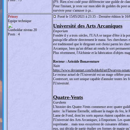
Posts : 73
(PS: Rien n'est codé pour différencier une guilde de cla
Pour l'instant, je reste sur mon idée de guildes du post 
survivre pour s'amuser à ça...
Prinny
Posté le 15/05/2021 à 23:35 - Dernière édition le 16
Equipe technique
Université des Arts Arcaniques
Gunboldar niveau 20
Emporium
Posts : 4
Fondée il y a trois siècles, l'UAA se targue d'être à la
puisqu'elle affecte directement le mana. Ses chercheurs 
est traditionnel que le dirigeant soit choisi parmi les c
Arcanique, bien qu'un défaut ait rendu le sort permanent a
Plus récemment, l'Alchimie et la fabrication d'objets mag
Recteur : Aristide Bonaventure
Nain
https://www.deviantart.com/bobkehl/art/Dwarven-sena
Le recteur actuel de l'Université est un mage célèbre po
Contresort, un sort unique capable d'annuler toutes les 
l'Université.
Quatre-Vents
Gardiens
L'histoire des Quatre-Vents commence avec quatre guildes
autre : la Flamme Éternelle, utilisant la magie du feu, le 
Lame de Fond, dont les sorts aqueux étaient capables aus
l'Université des Arts Arcaniques, à Emporium. Les quatre
suprématie... mais tous essuyèrent de cuisantes défaites.
eux, qui décida de partir étudier ces formes de magie qu'