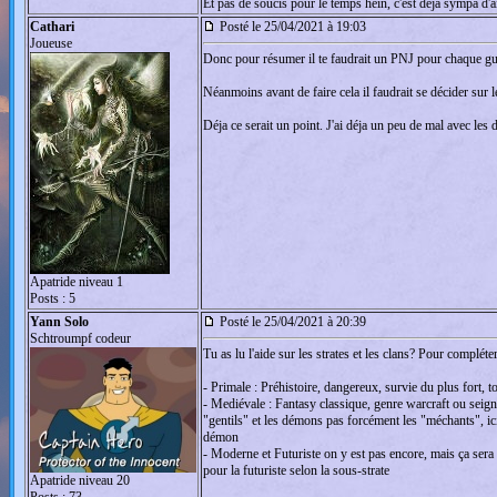
Et pas de soucis pour le temps hein, c'est déjà sympa d'ai
Cathari
Posté le 25/04/2021 à 19:03
Joueuse
Donc pour résumer il te faudrait un PNJ pour chaque gui
Néanmoins avant de faire cela il faudrait se décider sur 
Déja ce serait un point. J'ai déja un peu de mal avec les d
Apatride niveau 1
Posts : 5
Yann Solo
Posté le 25/04/2021 à 20:39
Schtroumpf codeur
Tu as lu l'aide sur les strates et les clans? Pour compléte
- Primale : Préhistoire, dangereux, survie du plus fort, to
- Mediévale : Fantasy classique, genre warcraft ou seigne
"gentils" et les démons pas forcément les "méchants", ici
démon
- Moderne et Futuriste on y est pas encore, mais ça sera
pour la futuriste selon la sous-strate
Apatride niveau 20