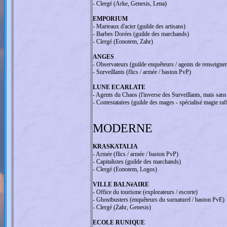
- Clergé (Arke, Genesis, Lena)
EMPORIUM
- Marteaux d'acier (guilde des artisans)
- Barbes Dorées (guilde des marchands)
- Clergé (Eonotem, Zahr)
ANGES
- Observateurs (guilde enquêteurs / agents de renseigne
- Surveillants (flics / armée / baston PvP)
LUNE ECARLATE
- Agents du Chaos (l'inverse des Surveillants, mais sans
- Contestataires (guilde des mages - spécialisé magie raf
MODERNE
KRASKATALIA
- Armée (flics / armée / baston PvP)
- Capitalistes (guilde des marchands)
- Clergé (Eonotem, Logos)
VILLE BALNéAIRE
- Office du tourisme (explorateurs / escorte)
- Ghostbusters (enquêteurs du surnaturel / baston PvE)
- Clergé (Zahr, Genesis)
ECOLE RUNIQUE