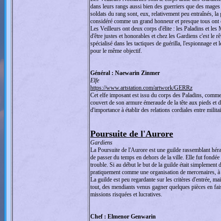
dans leurs rangs aussi bien des guerriers que des mages p
soldats du rang sont, eux, relativement peu entraînés, la 
considéré comme un grand honneur et presque tous ont c
Les Veilleurs ont deux corps d'élite : les Paladins et l
d'être justes et honorables et chez les Gardiens c'est l
spécialisé dans les tactiques de guérilla, l'espionnage et 
pour le même objectif.
Général : Naewarin Zinmer
Elfe
https://www.artstation.com/artwork/GERRz
Cet elfe imposant est issu du corps des Paladins, comme 
couvert de son armure émeraude de la tête aux pieds et d
d'importance à établir des relations cordiales entre milita
Poursuite de l'Aurore
Gardiens
La Poursuite de l'Aurore est une guilde rassemblant héra
de passer du temps en dehors de la ville. Elle fut fondée
trouble. Si au début le but de la guilde était simplement 
pratiquement comme une organisation de mercenaires, à la
La guilde est peu regardante sur les critères d'entrée, m
tout, des mendiants venus gagner quelques pièces en fai
missions risquées et lucratives.
Chef : Elmenor Genwarin