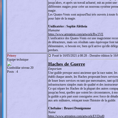
jusqu'alors, et après un travail acharné, mit au point une t
différentes magies pour créer un nouveau système permetta
magie.
Les Quatre-Vents sont aujourd'hui très ouverts à toute 
pour faire de la magie.
Unificatrice : Sophie Alètheia
Humaine
https://www.artstation.com/artwork/Rw1VE
L'unificatrice des Quatre-Vents est une magicienne recon
de détracteurs, mais ses résultats sans équivoque font tai
élémentaires, si besoin est, bien qu'il arrive qu'elle dél
perdues.
Prinny
Posté le 16/05/2021 à 08:28 - Dernière édition le 16
Equipe technique
Haches de Guerre
Gunboldar niveau 20
Emporium
Posts : 4
Une guilde presque aussi ancienne que la race naine, les
établi chaque année, les Haches proposant leurs services 
de louer leurs services en tant que mercenaires, tant qu'i
infrastructures simples mais de qualité et des instructeur
Ce qui sépare les Haches de la plupart des autres compagn
jusqu'au bout, quelles que soient les circonstances, à mo
la guilde a pris part sont consignées avec force de détai
aux arts militaires, retraçant toute l'histoire de la guilde.
Cheftaine : Brunvi Demigemme
Naine
https://www.artstation.com/artwork/EVDod0