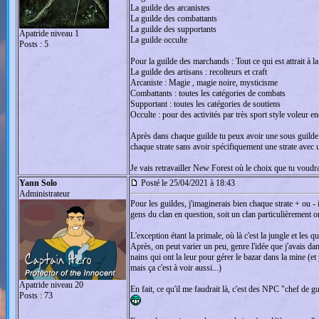
La guilde des arcanistes
La guilde des combattants
La guilde des supportants
Apatride niveau 1
La guilde occulte
Posts : 5
Pour la guilde des marchands : Tout ce qui est attrait à l
La guilde des artisans : recolteurs et craft
Arcaniste : Magie , magie noire, mysticisme
Combattants : toutes les catégories de combats
Supportant : toutes les catégories de soutiens
Occulte : pour des activités par très sport style voleur en
Après dans chaque guilde tu peux avoir une sous guilde c
chaque strate sans avoir spécifiquement une strate avec 
Je vais retravailler New Forest où le choix que tu voudr
Yann Solo
Posté le 25/04/2021 à 18:43
Administrateur
Pour les guildes, j'imaginerais bien chaque strate + ou -
gens du clan en question, soit un clan particulièrement o
L'exception étant la primale, où là c'est la jungle et les
Après, on peut varier un peu, genre l'idée que j'avais dan
nains qui ont la leur pour gérer le bazar dans la mine (e
mais ça c'est à voir aussi...)
Apatride niveau 20
En fait, ce qu'il me faudrait là, c'est des NPC "chef de 
Posts : 73