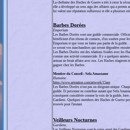
La cheftaine des Haches de Guerre a très à cœur la sécuri
elle a développé un sens aigu des affaires qui a permis a
lui valent une réputation sulfureuse et elle a plusieurs en
Barbes Dorées
Emporium
Les Barbes Dorées sont une guilde commerciale. Officie
bénéficient d'un réseau de contacts, d'un soutien pour le
Emporium et que vous ne faites pas partie de la guilde...
ce seront vos marchandises qui seront dégradées ensuite.
Les Barbes Dorées ont des relations froides avec les Ha
comme une activité commerciale. Il y a quelques années,
artisan ne ferait affaire avec eux. Les Haches réagirent
gagner chez les Barbes.
Membre du Conseil : Sefa Amastame
Humaine
https://www.artstation.com/artwork/15aee
Les Barbes Dorées n'ont pas un dirigeant unique. Chaque
guilde. Et personne ne contribue autant que Sefa Amasta
conséquent considérée comme la voix de la guilde, bien q
Gardiens. Quelques membres des Haches de Guerre pensen
trouvée pour l'instant.
Veilleurs Nocturnes
Gardiens
Les Veilleurs Nocturnes sont le corps armé des Gardiens.