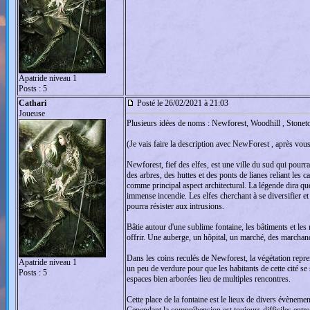
Apatride niveau 1
Posts : 5
Cathari
Posté le 26/02/2021 à 21:03
Joueuse
Plusieurs idées de noms : Newforest, Woodhill , Stonet
(Je vais faire la description avec NewForest , après v
Newforest, fief des elfes, est une ville du sud qui pourra
des arbres, des huttes et des ponts de lianes reliant les 
comme principal aspect architectural. La légende dira que
immense incendie. Les elfes cherchant à se diversifier et
pourra résister aux intrusions.
Bâtie autour d'une sublime fontaine, les bâtiments et les
offrir. Une auberge, un hôpital, un marché, des marchand
Dans les coins reculés de Newforest, la végétation reprend
Apatride niveau 1
un peu de verdure pour que les habitants de cette cité se
Posts : 5
espaces bien arborées lieu de multiples rencontres.
Cette place de la fontaine est le lieux de divers évènement